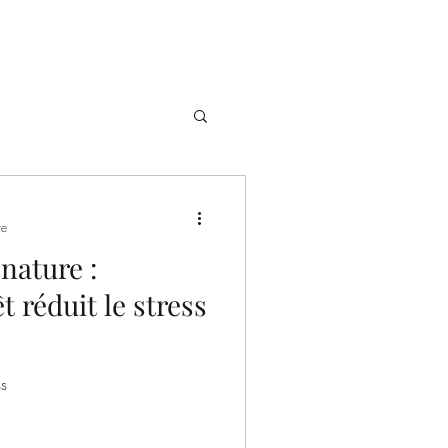
re
 nature :
 réduit le stress
ss