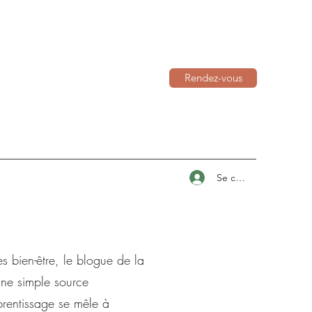
Rendez-vous
Se connecter
s bien-être, le blogue de la
une simple source
prentissage se mêle à