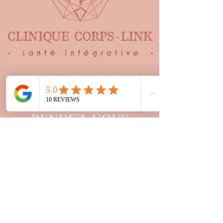
PRENDRE UN
RENDEZ-VOUS
Le bien-être avant tout
La Clinique Corps-Link offre aux patients un
cadre de confiance et d'écoute. Les formations
et l’expérience de nos professionnels nous
permettent une approche moderne et
qualitative de nos soins.