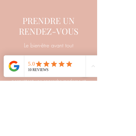
PRENDRE UN
RENDEZ-VOUS
Le bien-être avant tout
La Clinique Corps-Link offre aux patients un
cadre de confiance et d'écoute. Les formations
et l’expérience de nos professionnels nous
permettent une approche moderne et
qualitative de nos soins.
Contact
Rendez-vous