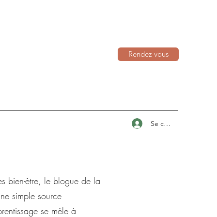
Rendez-vous
Se connecter
s bien-être, le blogue de la
une simple source
prentissage se mêle à