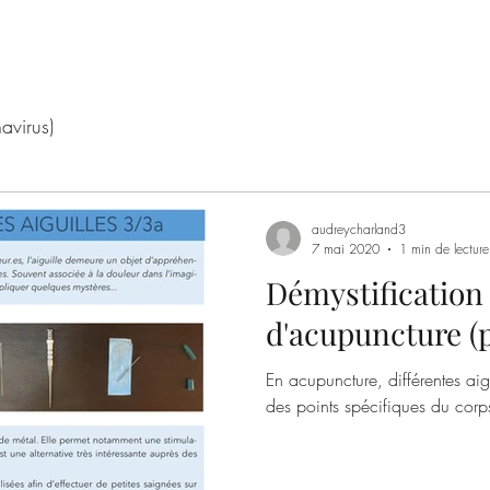
avirus)
audreycharland3
7 mai 2020
1 min de lecture
Démystification 
d'acupuncture (p
En acupuncture, différentes aigu
des points spécifiques du corps 