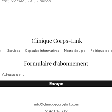
n East, Montréal, QC, Canada
Clinique Corps-Link
il
Services
Capsules informatives
Notre équipe
Politique de c
Formulaire d'abonnement
Envoyer
info@cliniquecorpslink.com
514-501-8719